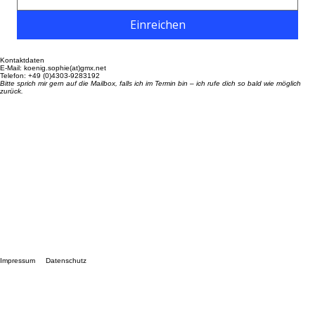
Einreichen
Kontaktdaten
E-Mail: koenig.sophie(at)gmx.net
Telefon: +49 (0)4303-9283192
Bitte sprich mir gern auf die Mailbox, falls ich im Termin bin – ich rufe dich so bald wie möglich
zurück.
Impressum
Datenschutz