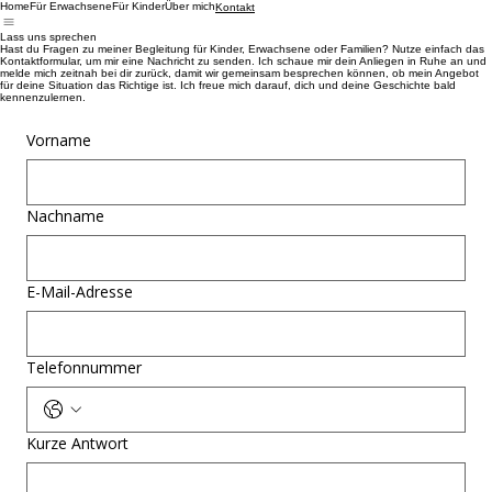
Home
Für Erwachsene
Für Kinder
Über mich
Kontakt
Lass uns sprechen
Hast du Fragen zu meiner Begleitung für Kinder, Erwachsene oder Familien? Nutze einfach das
Kontaktformular, um mir eine Nachricht zu senden. Ich schaue mir dein Anliegen in Ruhe an und
melde mich zeitnah bei dir zurück, damit wir gemeinsam besprechen können, ob mein Angebot
für deine Situation das Richtige ist. Ich freue mich darauf, dich und deine Geschichte bald
kennenzulernen.
Vorname
Nachname
E-Mail-Adresse
Telefonnummer
Kurze Antwort